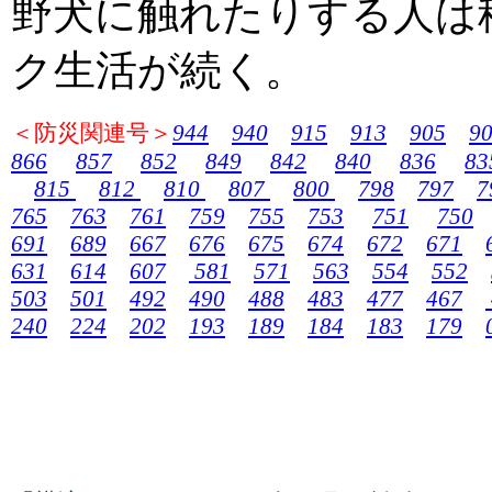
野犬に触れたりする人は
ク生活が続く。
＜防災関連号＞
944
940
915
913
905
9
866
857
852
849
842
840
836
83
815
812
810
807
800
798
797
7
765
763
761
759
755
753
751
750
691
689
667
676
675
674
672
671
631
614
607
581
571
563
554
552
503
501
492
490
488
483
477
467
240
224
202
193
189
184
183
179