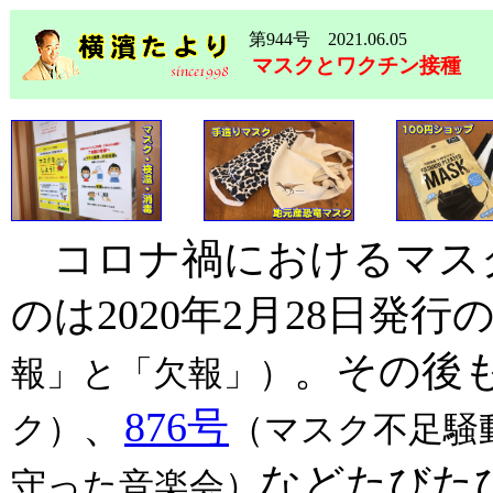
第944号 2021.06.05
マスクとワクチン接種
コロナ禍におけるマス
のは2020年2月28日発行
。その後
報」と「欠報」）
、
876号
ク）
（マスク不足騒
などたびた
守った音楽会）