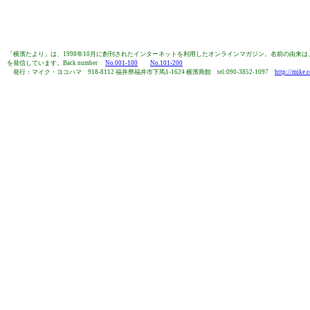
「横濱たより」は、1998年10月に創刊されたインターネットを利用したオンラインマガジン。名前の由
を発信しています。Back number
No.001-100
No.101-200
発行：マイク・ヨコハマ 918-8112 福井県福井市下馬1-1624 横濱商館 tel:090-3852-1097
http://mike.c