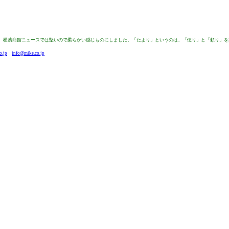
来は、横濱商館ニュースでは堅いので柔らかい感じものにしました。「たより」というのは、「便り」と「頼り」
o.jp
info@mike.co.jp