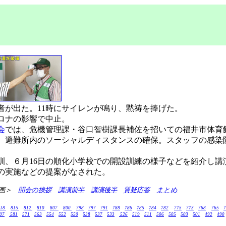
者が出た。11時にサイレンが鳴り、黙祷を捧げた。
ロナの影響で中止。
会
では、危機管理課・谷口智樹課長補佐を招いての福井市体育
避難所内のソーシャルディスタンスの確保。スタッフの感染
。
訓、６月16日の順化小学校での開設訓練の様子などを紹介し
の実施などの提案がなされた。
動画＞
開会の挨拶
講演前半
講演後半
質疑応答
まとめ
818
815
812
810
807
800
798
797
791
788
786
785
784
782
775
773
768
765
7
07
581
571
563
554
552
550
538
537
533
526
519
511
506
505
503
501
492
490