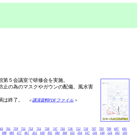
館第５会議室で研修会を実施。
防止の為のマスクやガウンの配備。風水害
講演は終了。
＜
講演資料PDFファイル
＞
63
761
759
755
753
751
750
747
745
718
712
710
707
703
700
697
691
488
483
477
467
451
430
392
384
360
355
354
337
245
240
224
202
193