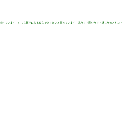
を掛けています。いつも頼りになる存在でありたいと願っています。見たり・聞いたり・感じたモノやコト