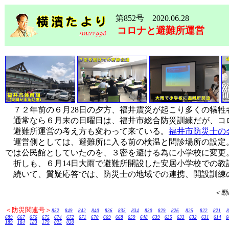
第852号 2020.06.28
コロナと避難所運営
７２年前の６月28日の夕方、福井震災が起こり多くの犠牲
通常なら６月末の日曜日は、福井市総合防災訓練だが、コ
避難所運営の考え方も変わって来ている。
福井市防災士の
運営側としては、避難所に入る前の検温と問診場所の設定。
では公民館としていたのを、３密を避ける為に小学校に変更
折しも、６月14日大雨で避難所開設した安居小学校での教
続いて、質疑応答では、防災士の地域での連携、開設訓練
＜
＜防災関連号＞
852
849
842
840
836
835
834
830
829
826
825
822
821
689
667
676
675
674
672
671
670
669
668
659
648
639
635
633
632
631
614
6
189
184
183
179
025
020