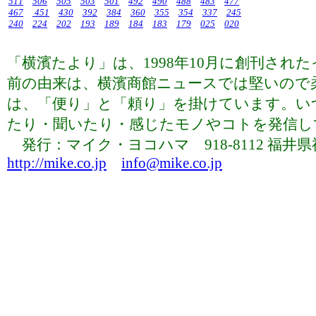
511
506
505
503
501
492
490
488
483
477
467
451
430
392
384
360
355
354
337
245
240
224
202
193
189
184
183
179
025
020
「横濱たより」は、1998年10月に創刊さ
前の由来は、横濱商館ニュースでは堅いので
は、「便り」と「頼り」を掛けています。い
たり・聞いたり・感じたモノやコトを発信していま
発行：マイク・ヨコハマ 918-8112 福井県福井市下
http://mike.co.jp
info@mike.co.jp