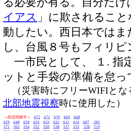
る必要が有る。自分だけ
イアス
」に欺されること
動したい。西日本ではま
し、台風８号もフィリピ
一市民として、 １. 指
ットと手袋の準備を怠っ
（災害時にフリーWIFIとなるの
北部地震視察
時に使用した）
＜防災関連号＞
672
671
670
669
668
659
648
639
635
633
632
631
614
607
581
571
563
554
552
550
538
537
533
526
519