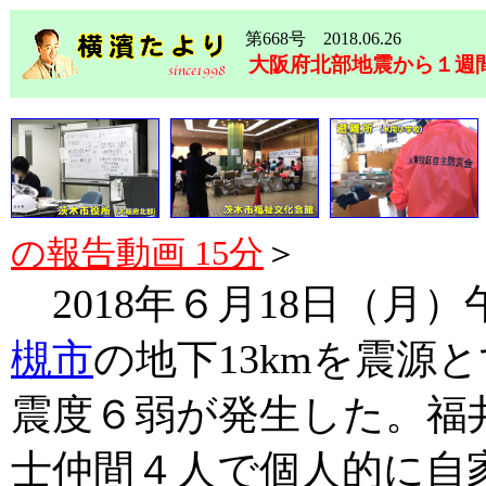
第668号 2018.06.26
大阪府北部地震から１週
の報告動画 15分
＞
2018年６月18日（月）
槻市
の地下13kmを震源
震度６弱が発生した。福
士仲間４人で個人的に自