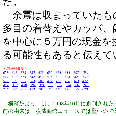
た。
余震は収まっていたも
多目の着替えやカッパ、飲
を中心に５万円の現金を
る可能性もあると伝えて
＜防災関連号＞
659
648
639
635
633
632
631
614
607
581
571
563
554
552
550
538
537
533
526
519
511
506
505
503
501
492
490
488
483
477
467
451
430
392
384
360
355
354
337
245
240
224
202
193
189
184
183
179
025
020
「横濱たより」は、1998年10月に創刊さ
前の由来は、横濱商館ニュースでは堅いので