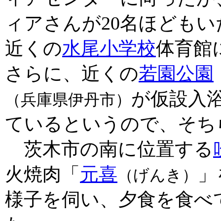
ィアさんが20名ほども
近くの
水尾小学校
体育館
さらに、近くの
若園公園
が仮設入
（兵庫県伊丹市）
ているというので、そち
茨木市の南に位置する
火焼肉「
元喜
」
（げんき）
様子を伺い、夕食を食べ