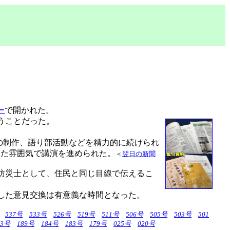
ー
で開かれた。
うことだった。
の制作、語り部活動などを精力的に続けられ
した雰囲気で講演を進められた。
＜
翌日の新聞
防災士として、住民と同じ目線で伝えるこ
した意見交換は有意義な時間となった。
537号
533号
526号
519号
511号
506号
505号
503号
501
93号
189号
184号
183号
179号
025号
020号