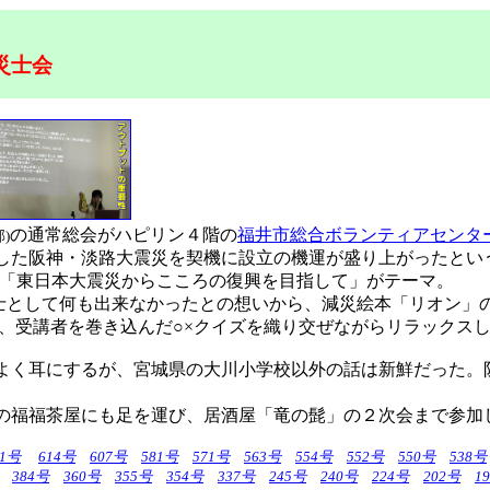
災士会
の通常総会がハピリン４階の
福井市総合ボランティアセンタ
)
生した阪神・淡路大震災を契機に設立の機運が盛り上がったとい
「東日本大震災からこころの復興を目指して」がテーマ。
災士として何も出来なかったとの想いから、減災絵本「リオン」
く、受講者を巻き込んだ○×クイズを織り交ぜながらリラックス
く耳にするが、宮城県の大川小学校以外の話は新鮮だった。
福福茶屋にも足を運び、居酒屋「竜の髭」の２次会まで参加
31号
614号
607号
581号
571号
563号
554号
552号
550号
538号
384号
360号
355号
354号
337号
245号
240号
224号
202号
1