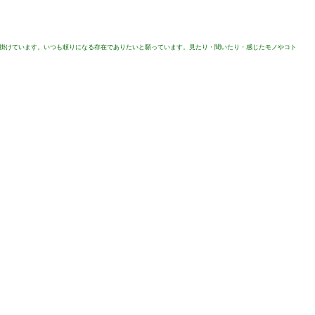
を掛けています。いつも頼りになる存在でありたいと願っています。見たり・聞いたり・感じたモノやコト