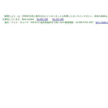
「横濱たより」は、1998年10月に創刊されたインターネットを利用したオンラインマガジン。名前の由
を発信しています。Back number
No.001-100
No.101-200
発行：マイク・ヨコハマ 918-8112 福井県福井市下馬1-1624 横濱商館 tel:090-3765-1097
http://mike.c