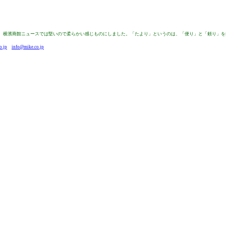
来は、横濱商館ニュースでは堅いので柔らかい感じものにしました。「たより」というのは、「便り」と「頼り」
o.jp
info@mike.co.jp