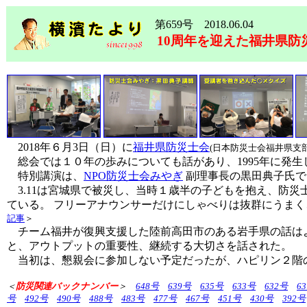
第659号 2018.06.04
10周年を迎えた福井県防
2018年６月3日（日）に
福井県防災士会
(日本防災士会福井県支部
総会では１０年の歩みについても話があり、1995年に発
特別講演は、
NPO防災士会みやぎ
副理事長の黒田典子氏で
3.11は宮城県で被災し、当時１歳半の子どもを抱え、防
ている。 フリーアナウンサーだけにしゃべりは抜群にうま
記事
＞
チーム福井が復興支援した陸前高田市のある岩手県の話はよ
と、アウトプットの重要性、継続する大切さを話された。
当初は、懇親会に参加しない予定だったが、ハピリン２階の
＜
防災関連バックナンバー
＞
648号
639号
635号
633号
632号
6
号
492号
490号
488号
483号
477号
467号
451号
430号
392号