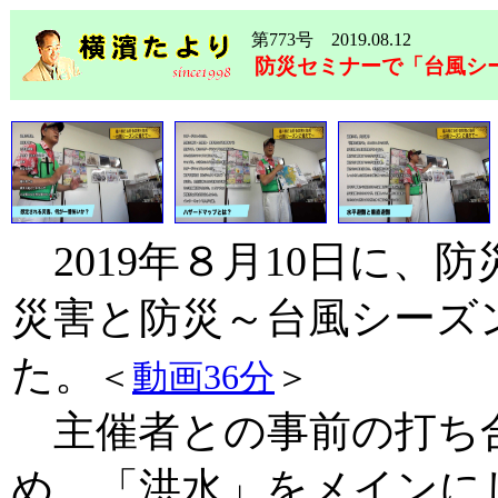
第773号 2019.08.12
防災セミナーで「台風シ
2019年８月10日に、
災害と防災～台風シーズ
た。
＜
動画36分
＞
主催者との事前の打ち
め、「洪水」をメインに