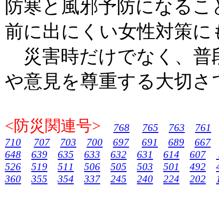
防寒と風邪予防になるこ
前に出にくい女性対策に
災害時だけでなく、普
や意見を尊重する大切さ
<防災関連号>
768
765
763
761
710
707
703
700
697
691
689
667
648
639
635
633
632
631
614
607
526
519
511
506
505
503
501
492
360
355
354
337
245
240
224
202