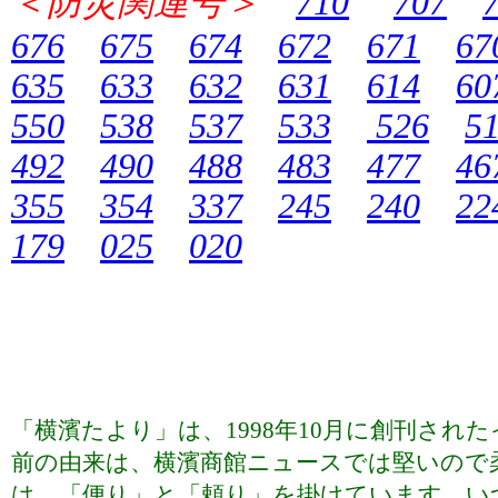
＜防災関連号＞
710
707
676
675
674
672
671
67
635
633
632
631
614
60
550
538
537
533
526
5
492
490
488
483
477
46
355
354
337
245
240
22
179
025
020
「横濱たより」は、1998年10月に創刊さ
前の由来は、横濱商館ニュースでは堅いので
は、「便り」と「頼り」を掛けています。い