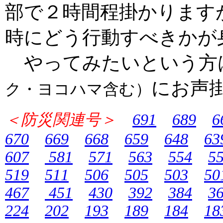
部で２時間程掛かります
時にどう行動すべきかが
やってみたいという方
にお声
ク・ヨコハマ含む）
＜防災関連号＞
691
689
6
670
669
668
659
648
63
607
581
571
563
554
5
519
511
506
505
503
50
467
451
430
392
384
3
224
202
193
189
184
18