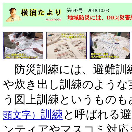
第697号 2018.10.03
地域防災には、DIG(災害
防災訓練には、避難訓練
や炊き出し訓練のような
う図上訓練というものも
訓練
と呼ばれる避
頭文字）
ンティアやマスコミ対応