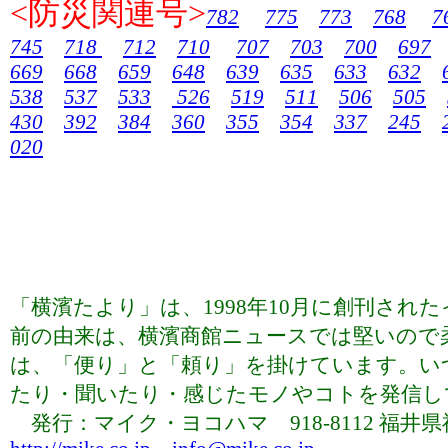
<防災関連号>
782
775
773
768
7
745
718
712
710
707
703
700
697
669
668
659
648
639
635
633
632
538
537
533
526
519
511
506
505
430
392
384
360
355
354
337
245
020
「横濱たより」は、1998年10月に創刊さ
前の由来は、横濱商館ニュースでは堅いので
は、「便り」と「頼り」を掛けています。い
たり・聞いたり・感じたモノやコトを発信していま
発行：マイク・ヨコハマ 918-8112 福井県福井市下