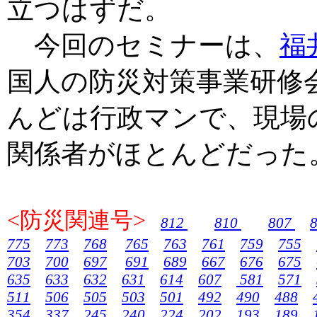
立つはずだ。
今回のセミナーは、
福
国人の防災対策事業研修
んどは行政マンで、現場
関係者がほとんどだった
<防災関連号>
812
810
807
775
773
768
765
763
761
759
755
703
700
697
691
689
667
676
675
635
633
632
631
614
607
581
571
511
506
505
503
501
492
490
488
354
337
245
240
224
202
193
189