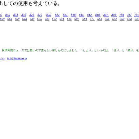
出しての使用も考えている。
36
835
834
830
829
826
825
822
821
818
815
812
810
807
800
798
797
791
669
668
659
648
639
635
633
632
631
614
607
581
571
563
554
552
550
538
53
来は、横濱商館ニュースでは堅いので柔らかい感じものにしました。「たより」というのは、「便り」と「頼り」
o.jp
info@mike.co.jp