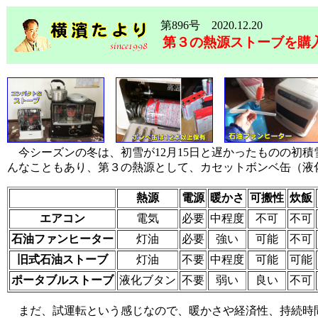
第896号 2020.12.20
第３の熱源ストーブを購
今シーズンの冬は、初雪が12月15日と遅かったものの初
んなこともあり、第３の熱源として、カセットボンベ缶（液
熱源
電源
暖かさ
可搬性
炊飯
エアコン
電気
必要
中程度
不可
不可
石油ファンヒーター
灯油
必要
強い
可能
不可
旧式石油ストーブ
灯油
不要
中程度
可能
可能
ポータブルストーブ
液化ブタン
不要
弱い
良い
不可
まだ、試運転という感じなので、暖かさや経済性、持続時