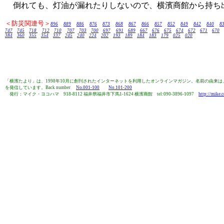
倒れても、灯油が漏れたりしないので、横濱商館から持ち
＜防災関連号＞
896
889
886
876
873
868
867
866
857
852
849
842
840
8
747
745
718
712
710
707
703
700
697
691
689
667
676
675
674
672
671
670
384
360
355
354
337
245
240
224
202
193
189
184
183
179
025
020
「横濱たより」は、1998年10月に創刊されたインターネットを利用したオンラインマガジン。名前の由
を発信しています。Back number
No.001-100
No.101-200
発行：マイク・ヨコハマ 918-8112 福井県福井市下馬1-1624 横濱商館 tel:090-3896-1097
http://mike.c