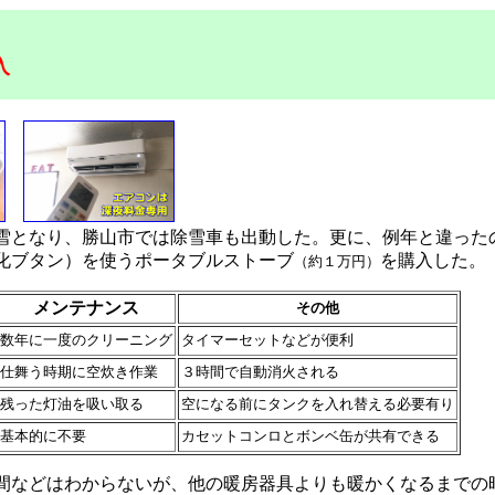
入
積雪となり、勝山市では除雪車も出動した。更に、例年と違った
化ブタン）を使うポータブルストーブ
を購入した。
（約１万円）
メンテナンス
その他
数年に一度のクリーニング
タイマーセットなどが便利
仕舞う時期に空炊き作業
３時間で自動消火される
残った灯油を吸い取る
空になる前にタンクを入れ替える必要有り
基本的に不要
カセットコンロとボンベ缶が共有できる
間などはわからないが、他の暖房器具よりも暖かくなるまでの