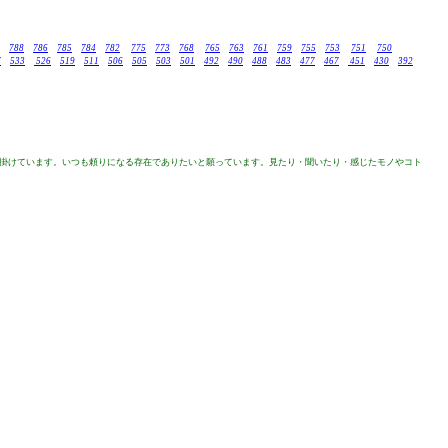
788
786
785
784
782
775
773
768
765
763
761
759
755
753
751
750
7
533
526
519
511
506
505
503
501
492
490
488
483
477
467
451
430
392
を掛けています。いつも頼りになる存在でありたいと願っています。見たり・聞いたり・感じたモノやコト