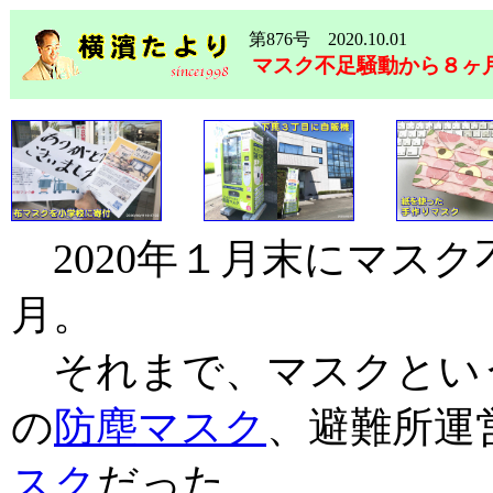
第876号 2020.10.01
マスク不足騒動から８ヶ
2020年１月末にマス
月。
それまで、マスクとい
の
防塵マスク
、避難所運
スク
だった。