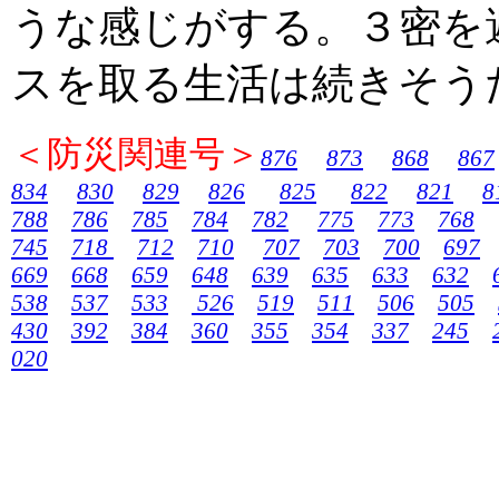
うな感じがする。３密を
スを取る生活は続きそう
＜防災関連号＞
876
873
868
867
834
830
829
826
825
822
821
8
788
786
785
784
782
775
773
768
745
718
712
710
707
703
700
697
669
668
659
648
639
635
633
632
538
537
533
526
519
511
506
505
430
392
384
360
355
354
337
245
020