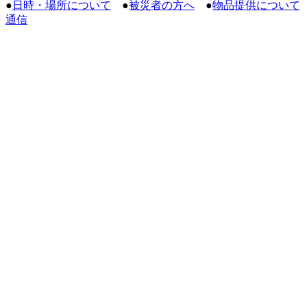
●
日時・場所について
●
被災者の方へ
●
物品提供について
通信