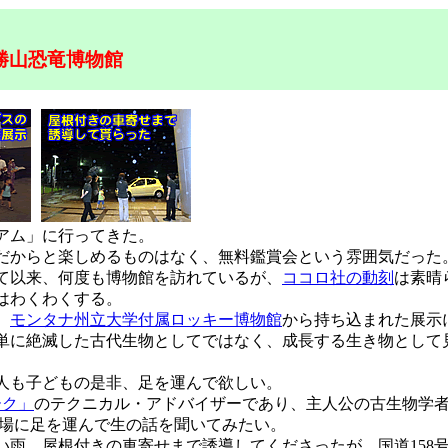
勝山恐竜博物館
アム」に行ってきた。
だからと楽しめるものはなく、無料鑑賞会という雰囲気だった
て以来、何度も博物館を訪れているが、
ココロ社の動刻
は素晴
はわくわくする。
、
モンタナ州立大学付属ロッキー博物館
から持ち込まれた展示
に絶滅した古代生物としてではなく、成長する生き物として
大人も子どもの是非、足を運んで欲しい。
ーク」
のテクニカル・アドバイザーであり、主人公の古生物学
会場に足を運んで生の話を聞いてみたい。
。屋根付きの車寄せまで誘導してくださったが、国道158号線