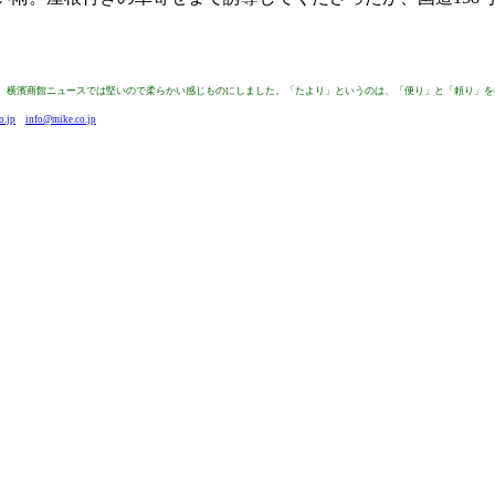
来は、横濱商館ニュースでは堅いので柔らかい感じものにしました。「たより」というのは、「便り」と「頼り」
o.jp
info@mike.co.jp