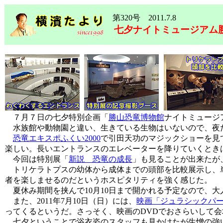
第320号 2011.7.8
七夕ナイトミュージアム
７月７日の七夕特別企画「
勝山恐竜博物館
ナイトミュージ
水族館や動物園と違い、生きている生物はいないので、夜
恐竜エキスポふくい2000
で引田天功のマジックショーを見
楽しい。長いエントランスのエレベーターを降りていくとき
今回は特別展「
新説 恐竜の成長
」も見ることが出来たが
トリケラトプスの幼体から成体までの頭部を比較展示し、単
者を楽しませるのだというホスピタリティを強く感じた。
夏休み期間を挟んで10月10日まで開かれる予定なので、
また、2011年7月10日（日）には、
映画「ジュラシックパ
ってくるというだ。さっそく、映画のDVDでおさらいして
七夕ということで浴衣姿のスタッフも見かけたが生憎の強い雨