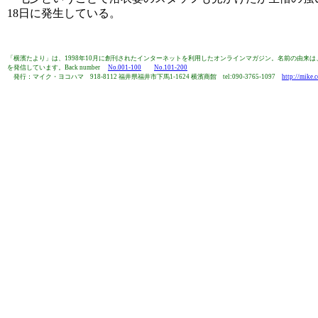
18日に発生している。
「横濱たより」は、1998年10月に創刊されたインターネットを利用したオンラインマガジン。名前の由
を発信しています。Back number
No.001-100
No.101-200
発行：マイク・ヨコハマ 918-8112 福井県福井市下馬1-1624 横濱商館 tel:090-3765-1097
http://mike.c