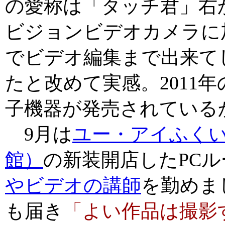
の愛称は「タッチ君」右か
ビジョンビデオカメラに加
でビデオ編集まで出来て
たと改めて実感。2011
子機器が発売されている
9月は
ユー・アイふく
館）
の新装開店したPC
やビデオの講師
を勤めま
も届き
「よい作品は撮影