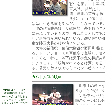
戦中を蒙古、中国-
軍入隊。 終戦と共
間、満州の荒野を彷
故郷、岡山で過ごす
は母に生きる事を学んだ。」となっている
彼の作る映画は、反戦思想、夢を持つこ
に表現しているもので、舞台装置として第
リア超特急が用いられている。顔や体型が
奉文陸軍大将の役を演じている。
大将の補佐役・佐伯大尉役の西田和昭は
る。トークショーでも軍服姿で登場し、台
りまくる。特に「閣下は天下御免の棒読み
にようこそ」「続編が出来るとは夢にも思
る。前売り券３枚でもらったシベ超３メイ
カルト人気の映画
劇場用の映画を
「横濱たより」
とは？
変なことだが、
横濱商館建設途中の
ョンを作ったり
1998年10月に創刊された
インターネットを利用し
頭のシーンに10
たオンラインマガジンで