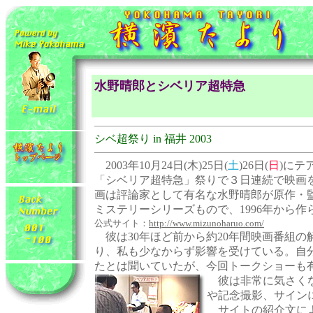
水野晴郎とシベリア超特急
シベ超祭り in 福井 2003
2003年10月24日(木)25日(
土
)26日(
日
)にテ
「シベリア超特急」祭りで３日連続で映画
画は評論家として有名な水野晴郎が原作・
ミステリーシリーズもので、1996年から作
公式サイト：
http://www.mizunoharuo.com/
彼は30年ほど前から約20年間映画番組の
り、私も少なからず影響を受けている。自
たとは聞いていたが、今回トークショーも
彼は非常に気さくな
や記念撮影、サイン
サイトの紹介文によ