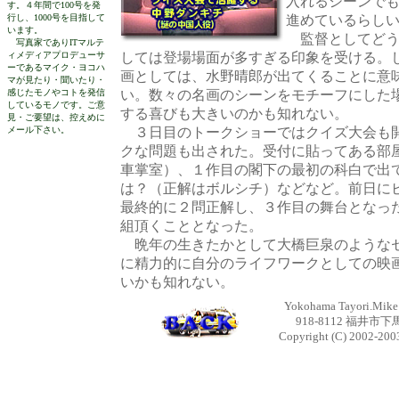
入れるシーンでも
す。４年間で100号を発
行し、1000号を目指して
進めているらし
います。
監督としてどう
写真家でありITマルテ
ィメディアプロデューサ
しては登場場面が多すぎる印象を受ける。
ーであるマイク・ヨコハ
画としては、水野晴郎が出てくることに意
マが見たり・聞いたり・
感じたモノやコトを発信
い。数々の名画のシーンをモチーフにした
しているモノです。ご意
する喜びも大きいのかも知れない。
見・ご要望は、控えめに
メール下さい。
３日目のトークショーではクイズ大会も
クな問題も出された。受付に貼ってある部
車掌室）、１作目の閣下の最初の科白で出
は？（正解はボルシチ）などなど。前日に
最終的に２問正解し、３作目の舞台となっ
組頂くこととなった。
晩年の生きたかとして大橋巨泉のようなセ
に精力的に自分のライフワークとしての映
いかも知れない。
Yokohama Tayori.Mike Y
918-8112 福井市下馬
Copyright (C) 2002-2