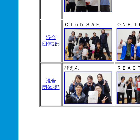
Ｃｌｕｂ ＳＡＥ
ＯＮＥ Ｔ
混合
団体2部
ぴえん
ＲＥＡＣ
混合
団体3部