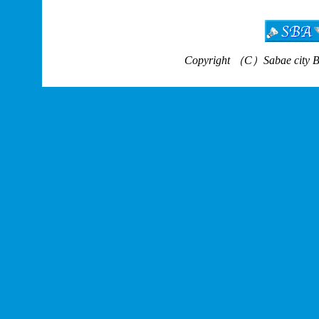
Copyright （C）Sabae city Bad