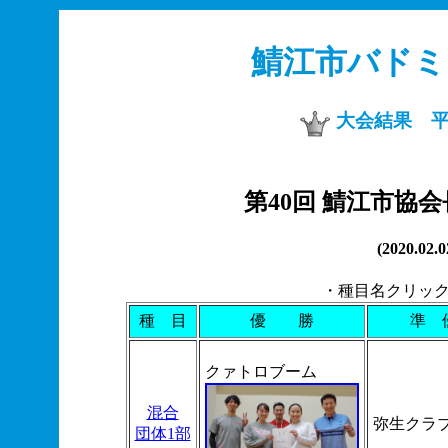
鯖江市バド
大会結果 平成3
第40回 鯖江市協
(2020.
・種目名クリッ
種 目
優 勝
準 
クァトロブーム
混合
弥生クラ
団体1部