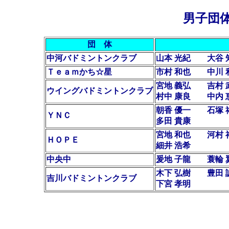
男子団
団 体
中河バドミントンクラブ
山本 光紀 大谷
Ｔｅａｍかち☆星
市村 和也 中川
宮地 義弘 吉村
ウイングバドミントンクラブ
村中 康良 中
朝香 優一 石塚
ＹＮＣ
多田 貴康
宮地 和也 河村
ＨＯＰＥ
細井 浩希
中央中
爰地 子龍 蓑輪
木下 弘樹 豊田
吉川バドミントンクラブ
下宮 孝明