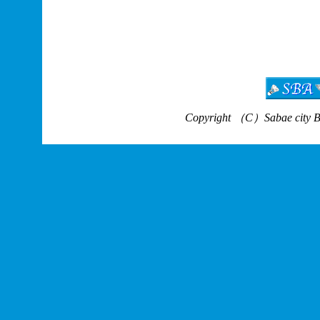
Copyright （C）Sabae city Bad