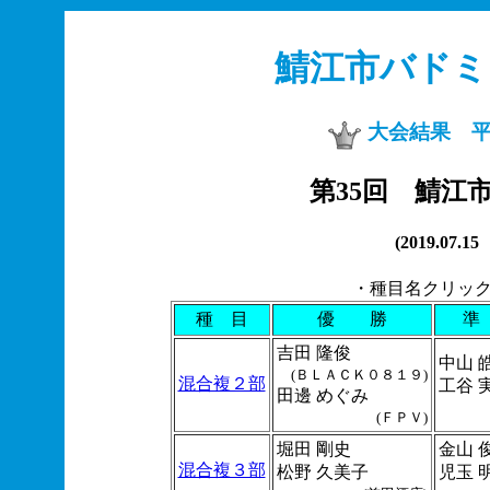
鯖江市バド
大会結果 平成3
第35回 鯖江
(2019.0
・種目名クリッ
種 目
優 勝
準
吉田 隆俊
中山 
(ＢＬＡＣＫ０８１９)
混合複２部
工谷 
田邊 めぐみ
(ＦＰＶ)
堀田 剛史
金山 
混合複３部
松野 久美子
児玉 