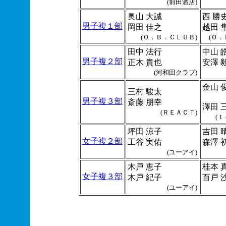
(前田酒店)
奥山 大誠
西 勝
男子複１部
岡田 佳之
越田 
(Ｏ．Ｂ．ＣＬＵＢ)
(Ｏ．
田中 法行
中山 
男子複２部
正木 貴也
安澤 
(河和田クラブ)
金山 
三村 駿太
男子複３部
斎藤 朋幸
澤田 
(ＲＥＡＣＴ)
(ｔ
坪田 涼子
吉田 
女子複２部
工谷 実佑
森澤 
(ユーアイ)
木戸 恵子
桂本 
女子複３部
木戸 紀子
百戸 
(ユーアイ)