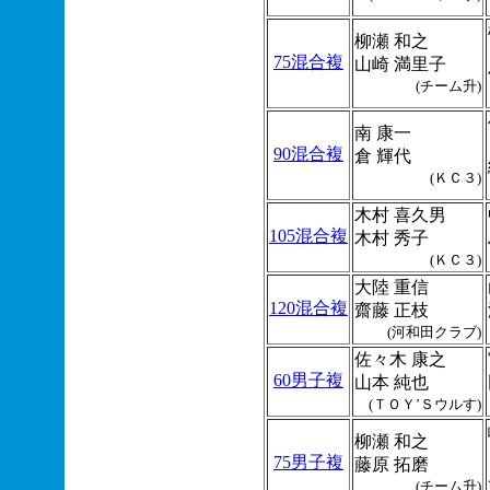
柳瀬 和之
75混合複
山崎 満里子
(チーム升)
南 康一
90混合複
倉 輝代
(ＫＣ３)
木村 喜久男
105混合複
木村 秀子
(ＫＣ３)
大陸 重信
120混合複
齋藤 正枝
(河和田クラブ)
佐々木 康之
60男子複
山本 純也
(ＴＯＹ’Ｓウルす)
柳瀬 和之
75男子複
藤原 拓磨
(チーム升)