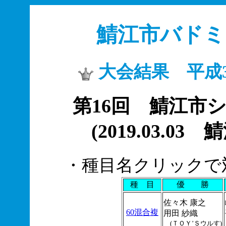
鯖江市バド
大会結果 平成30年
第16回 鯖江市
(2019.03.
・種目名クリックで
種 目
優 勝
佐々木 康之
60混合複
用田 紗織
(ＴＯＹ’Ｓウルす)