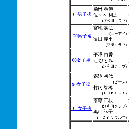
柴田 泰伸
105男子複
佐々木 利之
(河和田クラブ)
宮地 義弘
(ユーアイ)
120男子複
富田 義平
(立待クラブ)
平澤 由香
60女子複
辻 ひとみ
(河和田クラブ)
森澤 初代
(ピース)
90女子複
竹内 智穂
(ＦＵＫＵＫＡ)
齋藤 正枝
(河和田クラブ)
105女子複
奥山 弘子
(ＴＯＹ’Ｓウルす)