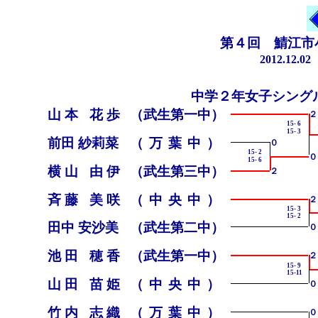
第４回 鯖江市
2012.1
中学２年女子シング
山本 花歩
（武生第一中）
２
15- 6
15- 3
前田 紗莉菜
（万葉中）
０
15- 2
０
15- 6
横山 由伊
（武生第三中）
２
斉藤 美咲
（中央中）
２
15- 3
15- 2
田中 安沙美
（武生第二中）
０
池田 穂香
（武生第一中）
２
15- 9
15-11
山田 苗姫
（中央中）
０
竹内 志織
（万葉中）
０