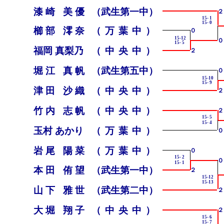
漆崎 美優
（武生第一中）
２
15- 1
15- 0
櫛部 澪奈
（万葉中）
０
15-12
０
15- 5
福岡 真梨乃
（中央中）
２
堀江 真帆
（武生第五中）
０
15-10
15- 9
津田 沙織
（中央中）
２
竹内 志帆
（中央中）
２
15- 5
15- 4
玉村 あかり
（万葉中）
０
岩尾 陽菜
（万葉中）
０
15- 2
０
15- 1
本田 侑望
（武生第一中）
２
15-12
15-13
山下 雅世
（武生第二中）
２
大堀 翔子
（中央中）
２
15- 6
15- 7