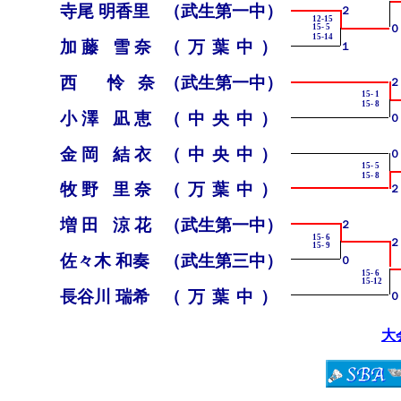
寺尾 明香里
（武生第一中）
２
12-15
０
15- 5
15-14
加藤 雪奈
（万葉中）
１
西 怜奈
（武生第一中）
２
15- 1
15- 8
小澤 凪恵
（中央中）
０
金岡 結衣
（中央中）
０
15- 5
15- 8
牧野 里奈
（万葉中）
２
増田 涼花
（武生第一中）
２
15- 6
２
15- 9
佐々木 和奏
（武生第三中）
０
15- 6
15-12
長谷川 瑞希
（万葉中）
０
大