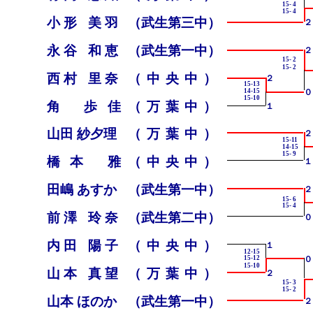
15- 4
15- 4
小形 美羽
（武生第三中）
２
永谷 和恵
（武生第一中）
２
15- 2
15- 2
西村 里奈
（中央中）
２
15-13
０
14-15
15-10
角 歩佳
（万葉中）
１
山田 紗夕理
（万葉中）
２
15-11
14-15
15- 9
橋本 雅
（中央中）
１
田嶋 あすか
（武生第一中）
２
15- 6
15- 4
前澤 玲奈
（武生第二中）
０
内田 陽子
（中央中）
１
12-15
０
15-12
15-10
山本 真望
（万葉中）
２
15- 3
15- 2
山本 ほのか
（武生第一中）
２