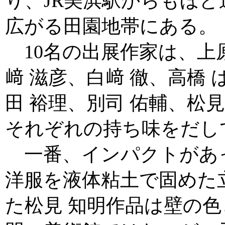
り、JR美浜駅からもほ
広がる田園地帯にある。
10名の出展作家は、上原
﨑 滋彦、白﨑 徹、高橋 
田 裕理、別司 佑輔、松見
それぞれの持ち味をだし
一番、インパクトがあっ
洋服を液体粘土で固めた
た松見 知明作品は壁の