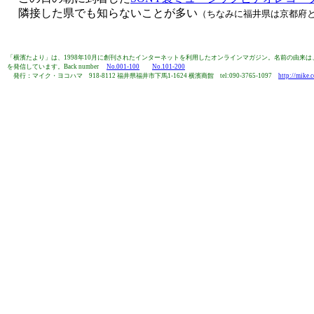
隣接した県でも知らないことが多い
（ちなみに福井県は京都府
「横濱たより」は、1998年10月に創刊されたインターネットを利用したオンラインマガジン。名前の由
を発信しています。Back number
No.001-100
No.101-200
発行：マイク・ヨコハマ 918-8112 福井県福井市下馬1-1624 横濱商館 tel:090-3765-1097
http://mike.c