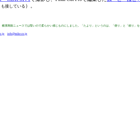
）。
とも接している
来は、横濱商館ニュースでは堅いので柔らかい感じものにしました。「たより」というのは、「便り」と「頼り」
o.jp
info@mike.co.jp