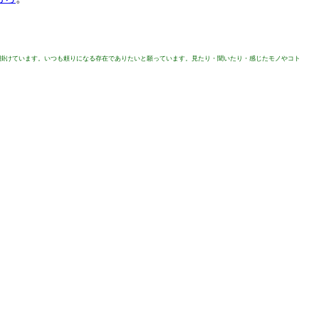
を掛けています。いつも頼りになる存在でありたいと願っています。見たり・聞いたり・感じたモノやコト