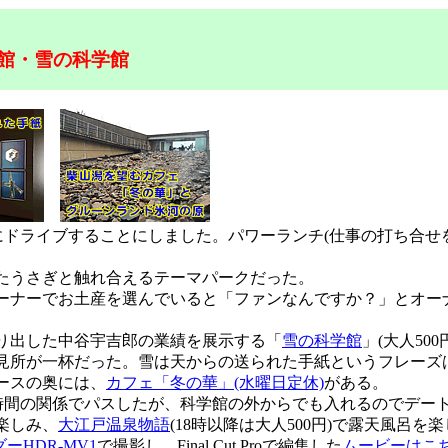
術館・雪の科学館
にドライブすることにしました。パワーランチ(仕事の打ち合せ
たうさぎと触れ合えるテーマパークだった。
ナーでお土産を選んでいると「ファンなんですか？」とオー
り出した中谷宇吉郎の業績を展示する「
雪の科学館
」(大人50
見所が一杯だった。雪は天からの送られた手紙というフレーズ
ースの奥には、
カフェ「冬の華」(水曜日定休)
がある。
時間の関係でパスしたが、科学館の外からでも入れるのでデー
楽しみ、
大江戸温泉物語
(18時以降は大人500円)で露天風呂
ーHDR-MV1
で撮影し、Final Cut Proで編集した
ムービーはこ