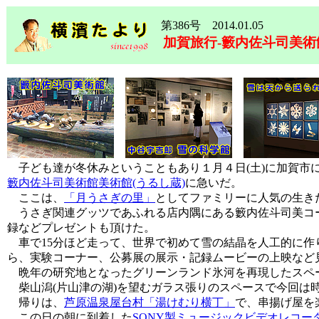
第386号 2014.01.05
加賀旅行-籔内佐斗司美
子ども達が冬休みということもあり１月４日(土)に加賀市
籔内佐斗司美術館美術館(うるし蔵)
に急いだ。
ここは、
「月うさぎの里」
としてファミリーに人気の生き
うさぎ関連グッツであふれる店内隅にある籔内佐斗司美コー
録などプレゼントも頂けた。
車で15分ほど走って、世界で初めて雪の結晶を人工的に作
ら、実験コーナー、公募展の展示・記録ムービーの上映など
晩年の研究地となったグリーンランド氷河を再現したスペ
柴山潟(片山津の湖)を望むガラス張りのスペースで今回は
帰りは、
芦原温泉屋台村「湯けむり横丁」
で、串揚げ屋を
この日の朝に到着した
SONY製ミュージックビデオレコーダ