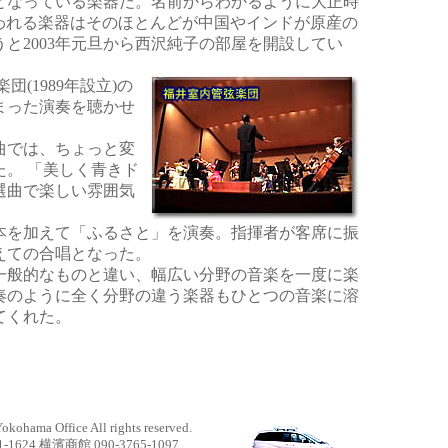
なっている楽器だ。名前からわかるように大正時
楽で使われる楽器はそのほとんどが中国やインドが原産の
と2003年元旦から西沢純子の部屋を開設してい
1989年設立)の
まった演奏を聴かせ
曲では、ちょっと変
。 「美しく青きド
選曲で楽しい雰囲気
を加えて「ふるさと」を演奏。指揮者が客席に振
えての合唱となった。
般的なものと違い、幅広い分野の音楽を一度に楽
奏のように全く分野の違う楽器もひとつの音楽に溶
てくれた。
kohama Office All rights reserved.
1624 横濱商館 090-3765-1097