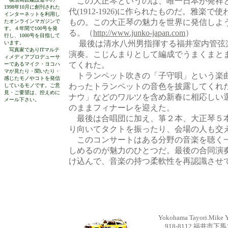
この大正琴というのは、唯一日本が発祥と
1998年10月に創刊された
代(1912-1926)に作られたものだ。雅
インターネットを利用し
もの。この大正琴の魅力を世界に発信しよう
たオンラインマガジンで
す。４年間で100号を発
る。（
http://www.junko-japan.com
）
行し、1000号を目指して
最後は清水八州男指揮する福井室内管弦楽団(
います。
写真家でありITマルテ
演奏。こじんまりとして編成でうまくまと
ィメディアプロデューサ
てくれた。
ーであるマイク・ヨコハ
マが見たり・聞いたり・
トランペット吹きの「子守唄」という楽
感じたモノやコトを発信
わったトランペットの音色を披露してくれた
しているモノです。ご意
見・ご要望は、控えめに
ナウ」などのワルツを含め新春に相応しい
メール下さい。
のままフィナーレを迎えた。
最後は合唱団に加え、箏２本、大正琴５本
り向いてタクトを振ったり、会場の人も交
このコンサートはある分野の音楽を聴く一
しめるのが魅力のひとつだ。最後の合同演
け込んで、音楽の持つ柔軟性を再認識させ
Yokohama Tayori.Mike Yo
918-8112 福井市下馬1-