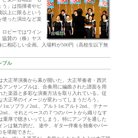
ょう」は指揮者やピ
歳以上に限るという
を使った演出など楽
。ロビーではワイン
、協賛の（株）ヤス
に相応しい企画。入場料が500円（高校生以下無
ンブル
大正琴演奏から幕が開いた。大正琴奏者・西沢
るアンサンブルは、合奏用に編曲された譜面を用
れた楽器と多彩な演奏方法を取り入れている。従
な大正琴のイメージが変わってしまうだろう。
st.ソプラノ2nd.、アルト1st.アルト2nd.、テナー
ナー2nd.、それとベースの７つのパートから織りなす
は重厚で聴きいってしまう。特にアンプを通した
インは魅力的だ。 途中、ギター伴奏を独奏やパー
力を堪能できた。