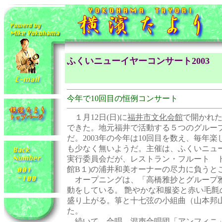
ふくいニューイヤーコンサート2003
今年で10回目の恒例コンサート
１月12日(日)に
福井市文化会館
で開かれ
できた。地元福井で活動する５つのグルー
だ。2003年の今年は10回目を数え、毎年
も少なく無いようだ。主催は、ふくいニュ
実行委員会だが、レストラン・フルート ド
館B１)の浦井和美オーナーの
尽力に負うと
オープニングは、「高橋雅抄とグループ
動をしている。 艶やかな和服姿と赤い毛
盛り上がる。箏と十七弦の小組曲（山本邦
た。
続いて、合唱。混声合唱団「アンフィニ