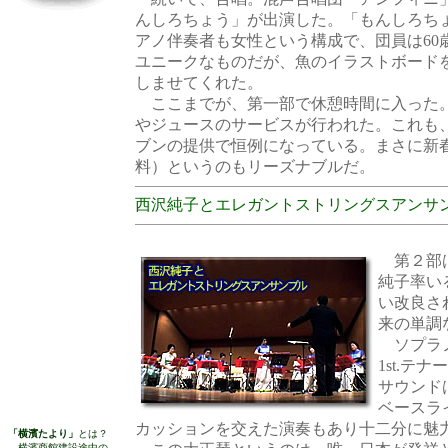
んしろちょう」が出演した。「もんしろち
アノ伴奏者も女性という構成で、団員は60
ユニークなものだが、魚のイラストボード
しませてくれた。
ここまでが、第一部で休憩時間に入った
やジュースのサービスが行われた。これも
ブンの提供で恒例になっている。まさに新春
料）というのもリーズナブルだ。
西沢純子とエレガントストリングスアンサ
第２部は
純子率い
い改良さ
来の単調
ソプラノ1
1st.テ
サウンド
ベースラ
カッションを交えた演奏もあり十二分に魅
「横濱たより」
とは？
横濱商館建設途中の