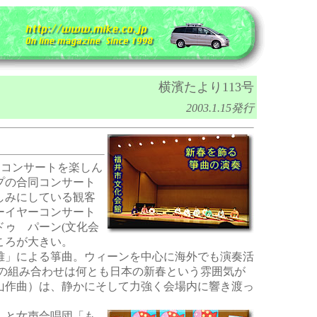
横濱たより113号
2003.1.15発行
たコンサートを楽しん
プの合同コンサート
楽しみにしている観客
ーイヤーコンサート
ゥ パーン(文化会
ころが大きい。
雅」による箏曲。ウィーンを中心に海外でも演奏活
氈の組み合わせは何とも日本の新春という雰囲気が
山作曲）は、静かにそして力強く会場内に響き渡っ
」と女声合唱団「も